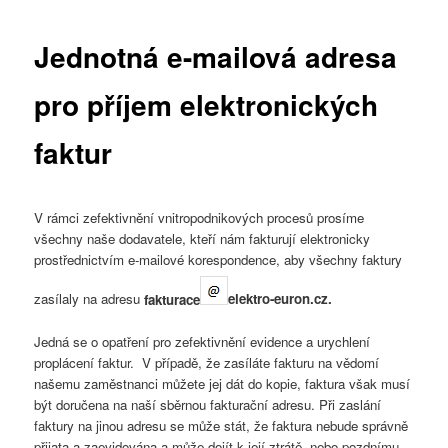
příspěvky
Jednotná e-mailová adresa
pro příjem elektronických
faktur
V rámci zefektivnění vnitropodnikových procesů prosíme
všechny naše dodavatele, kteří nám fakturují elektronicky
prostřednictvím e-mailové korespondence, aby všechny faktury
zasílaly na adresu
fakturace
elektro-euron.cz.
Jedná se o opatření pro zefektivnění evidence a urychlení
proplácení faktur. V případě, že zasíláte fakturu na vědomí
našemu zaměstnanci můžete jej dát do kopie, faktura však musí
být doručena na naší sběrnou fakturační adresu. Při zaslání
faktury na jinou adresu se může stát, že faktura nebude správně
přijata a zaevidována a může dojít k její ztrátě, nebo pozdnímu