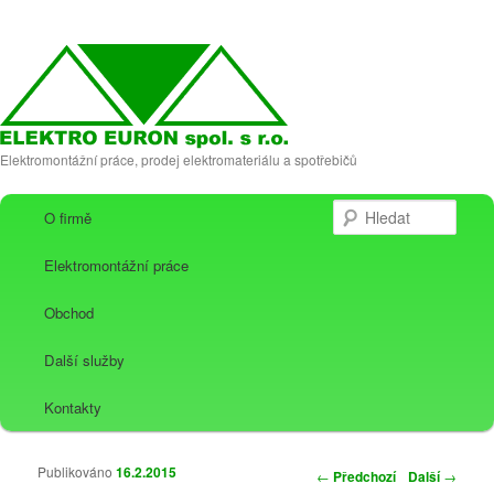
Elektromontážní práce, prodej elektromateriálu a spotřebičů
Hlavní navigační menu
Hledat
O firmě
Přejít k hlavnímu obsahu webu
Přejít k obsahu postranního panelu
Elektromontážní práce
Obchod
Další služby
Kontakty
Publikováno
16.2.2015
Navigace pro
←
Předchozí
Další
→