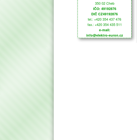
350 02 Cheb
IČO: 49192876
DIČ CZ49192876
tel.: +420 354 437 476
fax.: +420 354 435 511
e-mail:
info@elektro-euron.cz