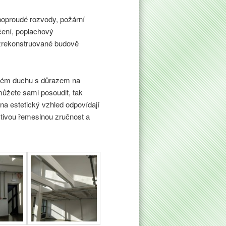
ilnoproudé rozvody, požární
čení, poplachový
zrekonstruované budově
ovém duchu s důrazem na
 můžete sami posoudit, tak
na estetický vzhled odpovídají
tivou řemeslnou zručnost a