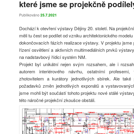
které jsme se projekčně podílel
Publikováno
25.7.2021
Dochází k otevření výstavy Dějiny 20. století. Na projekční
měli tu čest se podílet od vzniku architektonického modelu 
dokončovacích fázích realizace výstavy. V projektu jsme p
řízení osvětlení a aktivních multimediálních prvků výsta
na nadstavbový řídicí systém NM.
Projekt byl unikátní nejen svým rozsahem, ale i rozsa
autorem interiérového návrhu, ostatními profesemi
zhotovitelem a kurátory jednotlivých sbírek. Ale tak
požadavků změn jednotlivých exponátů a vystavovaných
jsme mohli být součástí tohoto projektu nové stálé výst
této náročné projekční zkoušce obstáli.