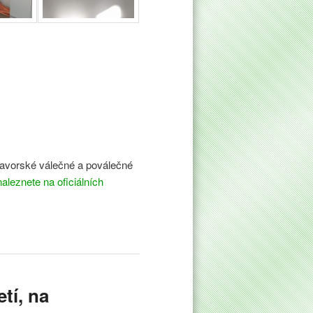
bavorské válečné a poválečné
aleznete na oficiálních
etí, na