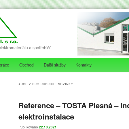
lektromateriálu a spotřebičů
práce
Obchod
Další služby
Kontakty
hu webu
ního panelu
ARCHIV PRO RUBRIKU:
NOVINKY
Reference – TOSTA Plesná – ind
elektroinstalace
Publikováno
22.10.2021