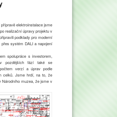
y
 přípravě elektroinstalace jsme
po realizační úpravy projektu v
řipravili podklady pro moderní
vy přes systém DALI a napojení
hem spolupráce s investorem,
, v pozdějších fází také se
é počtem verzí a úprav podle
 celků. Jsme hrdí, na to, že
avy Národního muzea, že jsme v