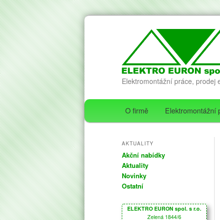
Elektromontážní práce, prodej e
Hlavní navigační menu
Hledat
O firmě
Elektromontážní 
Přejít k hlavnímu obsa
Přejít k obsahu postran
AKTUALITY
Akční nabídky
Aktuality
Novinky
Ostatní
ELEKTRO EURON spol. s r.o.
Zelená 1844/6