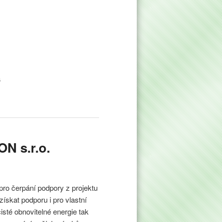
a
N s.r.o.
pro čerpání podpory z projektu
ískat podporu i pro vlastní
isté obnovitelné energie tak