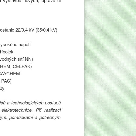
á výstavba nových, oprava či
ostanic 22/0,4 kV (35/0,4 kV)
 vysokého napětí
řípojek
zvodných sítí NN)
YCHEM, CELPAK)
m RAYCHEM
, PAS)
žby
pisů a technologických postupů
lektrotechnice. Při realizaci
nnými pomůckami a potřebným