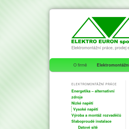
Elektromontážní práce, prodej e
Hlavní navigační menu
Hledat
O firmě
Elektromontážn
Přejít k hlavnímu obsa
Přejít k obsahu postran
ELEKTROMONTÁŽNÍ PRÁCE
Energetika – alternativní
zdroje
Nízké napětí
Vysoké napětí
Výroba a montáž rozvaděčů
Slaboproudé instalace
Datové sítě