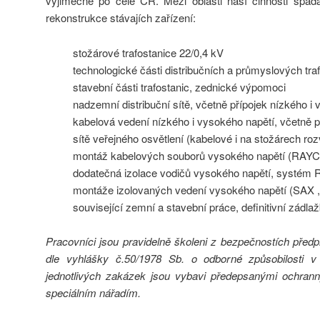
výjimečně po celé ČR. Mezi oblasti naší činnosti spad
rekonstrukce stávajích zařízení:
stožárové trafostanice 22/0,4 kV
technologické části distribučních a průmyslových traf
stavební části trafostanic, zednické výpomoci
nadzemní distribuční sítě, včetně přípojek nízkého i
kabelová vedení nízkého i vysokého napětí, včetně p
sítě veřejného osvětlení (kabelové i na stožárech ro
montáž kabelových souborů vysokého napětí (RA
dodatečná izolace vodičů vysokého napětí, systé
montáže izolovaných vedení vysokého napětí (SAX 
související zemní a stavební práce, definitivní zádla
Pracovníci jsou pravidelně školeni z bezpečnostích před
dle vyhlášky č.50/1978 Sb. o odborné způsobilosti v e
jednotlivých zakázek jsou vybavi předepsanými ochra
speciálním nářadím.