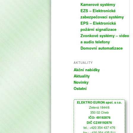
Kamerové systémy
EZS – Elektronické
zabezpečovací systémy
EPS – Elektronická
požární signalizace
Zvonkové systémy – video
a audio telefony
Domovní automatizace
AKTUALITY
Akční nabídky
Aktuality
Novinky
Ostatní
ELEKTRO EURON spol. s r.o.
Zelená 1844/6
350 02 Cheb
IČO: 49192876
DIČ CZ49192876
tel.: +420 354 437 476
fax.: +420 354 435 511