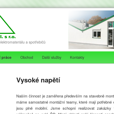
lektromateriálu a spotřebičů
í práce
Obchod
Další služby
Kontakty
hu webu
ního panelu
Vysoké napětí
Naším činnost je zaměřena především na stavebně montážn
máme samostatné montážní teamy, které mají potřebné o
jsou plně mobilní. Jsme schopni realizovat zakázky 